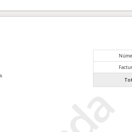
Númer
Factu
a.
Tot