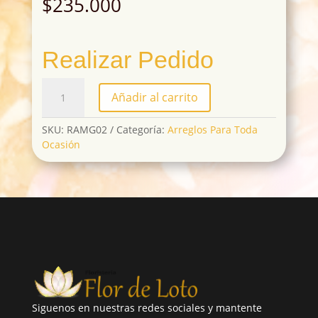
$
235.000
Realizar Pedido
RAMG02
Añadir al carrito
cantidad
SKU:
RAMG02
Categoría:
Arreglos Para Toda
Ocasión
Siguenos en nuestras redes sociales y mantente