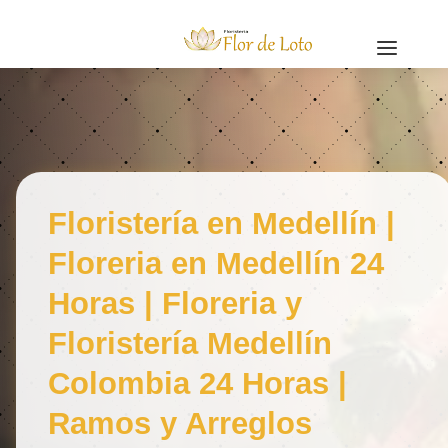
a
Floristería en Medellín |
Floreria en Medellín 24
Horas | Floreria y
Floristería Medellín
Colombia 24 Horas |
Ramos y Arreglos