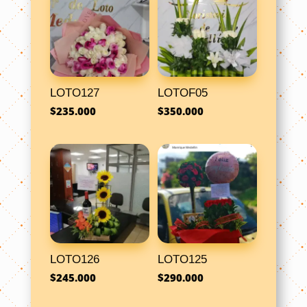
LOTO127
LOTOF05
$
235.000
$
350.000
LOTO126
LOTO125
$
245.000
$
290.000