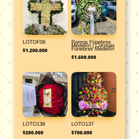
LOTOF08
Ramos Fúnebres
Medellín | Coronas
Fúnebres Medellín
$
1.200.000
$
1.600.000
LOTO138
LOTO137
$
280.000
$
700.000