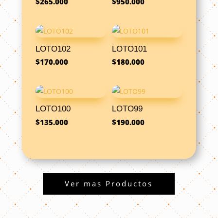
$
265.000
$
950.000
LOTO102
LOTO101
$
170.000
$
180.000
LOTO100
LOTO99
$
135.000
$
190.000
Ver mas Productos