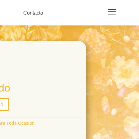
a
Contacto
ido
to
ara Toda Ocasión