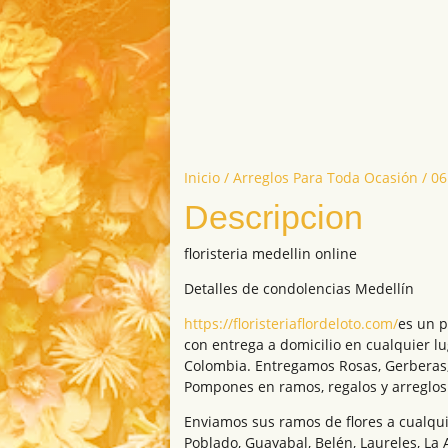
Inicio
/
Arreglos Para Toda Ocasión
/ 06
Descripcion
floristeria medellin online
Detalles de condolencias Medellín
https://floristeriaflordeloto.com/
es un p
con entrega a domicilio en cualquier l
Colombia. Entregamos Rosas, Gerberas, 
Pompones en ramos, regalos y arreglos 
Enviamos sus ramos de flores a cualqui
Poblado, Guayabal, Belén, Laureles, La 