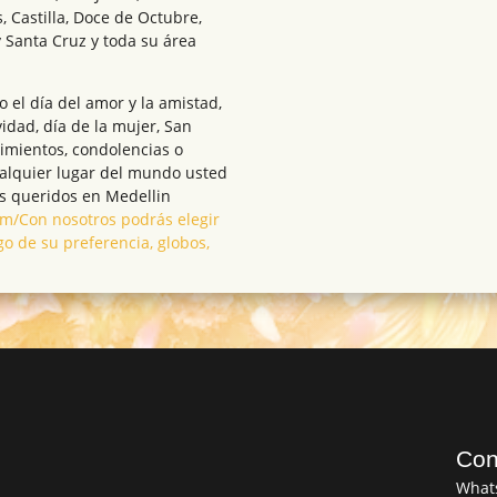
, Castilla, Doce de Octubre,
 Santa Cruz y toda su área
el día del amor y la amistad,
vidad, día de la mujer, San
cimientos, condolencias o
ualquier lugar del mundo usted
s queridos en Medellin
.com/Con nosotros podrás elegir
go de su preferencia, globos,
Con
What