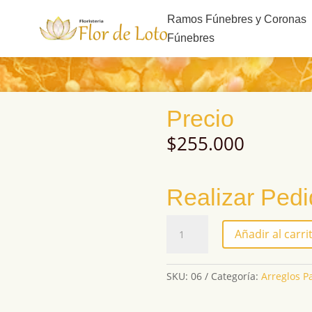
s
Ramos Fúnebres y Coronas
Fúnebres
Precio
$
255.000
Realizar Ped
06
Añadir al carri
cantidad
SKU:
06
Categoría:
Arreglos P