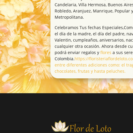
Candelaria, Villa Hermosa, Buenos Aires
Robledo, Aranjuez, Manrique, Popular y
Metropolitana.
Celebramos Tus fechas Especiales,Como 
el día de la madre, el día del padre, na
Valentin, cumpleaños, aniversarios, na
cualquier otra ocasión. Ahora desde c
podrá enviar regalos y
flores
a sus sere
Colombia.
https://floristeriaflordeloto
entre diferentes adiciones como: el tra
chocolates, frutas y hasta peluches.