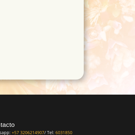
tacto
sapp:
+57 3206214907
/ Tel:
6031850