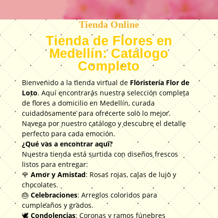
Tienda Online
Tienda de Flores en
Medellín: Catálogo
Completo
Bienvenido a la tienda virtual de
Floristería Flor de
Loto
. Aquí encontrarás nuestra selección completa
de flores a domicilio en Medellín, curada
cuidadosamente para ofrecerte solo lo mejor.
Navega por nuestro catálogo y descubre el detalle
perfecto para cada emoción.
​¿Qué vas a encontrar aquí?
Nuestra tienda está surtida con diseños frescos
listos para entregar:
​🌹
Amor y Amistad
: Rosas rojas, cajas de lujo y
chocolates.
​🎂
Celebraciones
: Arreglos coloridos para
cumpleaños y grados.
​🕊️
Condolencias
: Coronas y ramos fúnebres