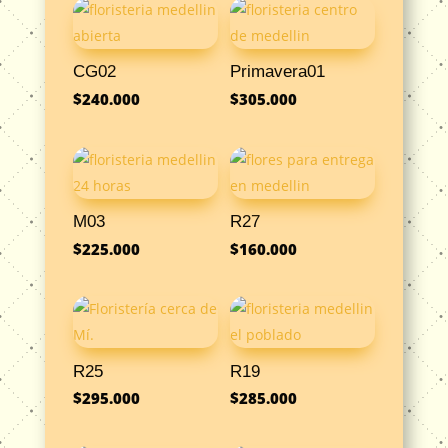
CG02
Primavera01
$
240.000
$
305.000
M03
R27
$
225.000
$
160.000
R25
R19
$
295.000
$
285.000