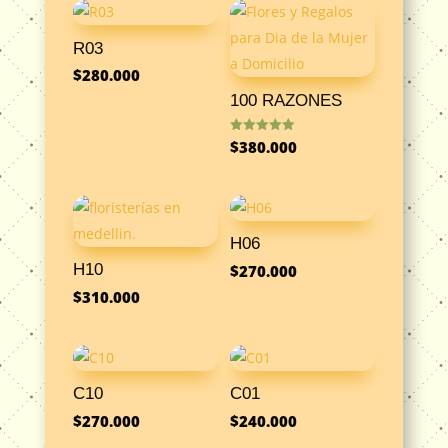
R03
$
280.000
100 RAZONES
Valorado
$
380.000
con
5.00
de 5
H06
H10
$
270.000
$
310.000
C10
C01
$
270.000
$
240.000