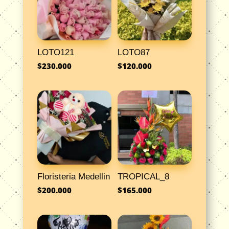
LOTO121
LOTO87
$
230.000
$
120.000
Floristeria Medellin
TROPICAL_8
$
200.000
$
165.000