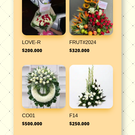
LOVE-R
FRUT#2024
$
200.000
$
320.000
CO01
F14
$
500.000
$
250.000