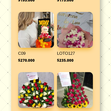
C09
LOTO127
$
270.000
$
235.000