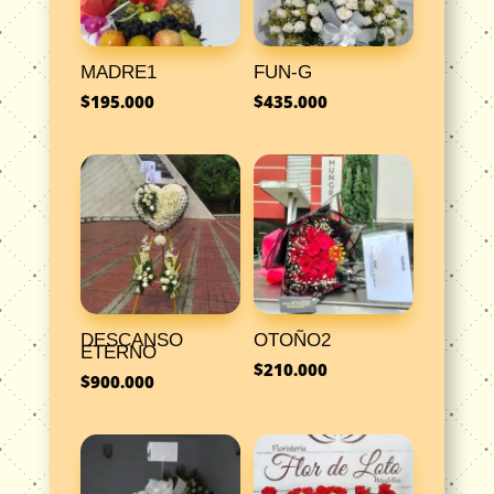
MADRE1
FUN-G
$
195.000
$
435.000
DESCANSO
OTOÑO2
ETERNO
$
210.000
$
900.000