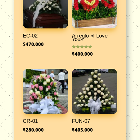
EC-02
Arreglo «I Love
You»
$
470.000
Valorado
$
400.000
con
5.00
de 5
CR-01
FUN-07
$
280.000
$
405.000