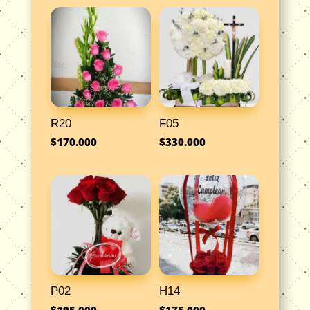
R20
F05
$
170.000
$
330.000
P02
H14
$
195.000
$
175.000