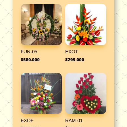
FUN-05
EXOT
$
580.000
$
295.000
EXOF
RAM-01