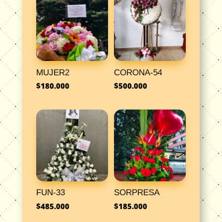
MUJER2
CORONA-54
$
180.000
$
500.000
FUN-33
SORPRESA
$
485.000
$
185.000