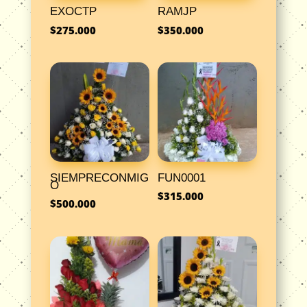
EXOCTP
RAMJP
$
275.000
$
350.000
SIEMPRECONMIG
FUN0001
O
$
315.000
$
500.000