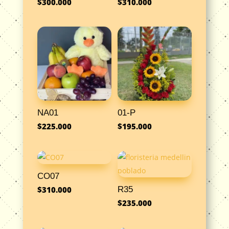
$
300.000
$
310.000
NA01
01-P
$
225.000
$
195.000
CO07
R35
$
310.000
$
235.000