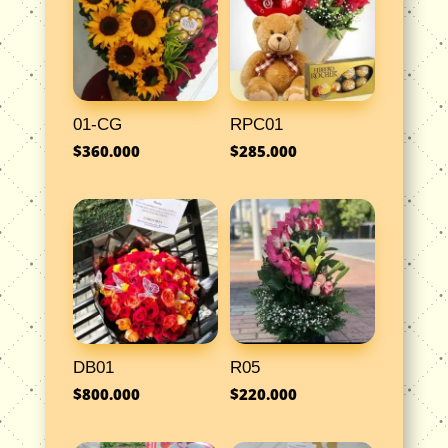
01-CG
RPC01
$
360.000
$
285.000
DB01
R05
$
800.000
$
220.000