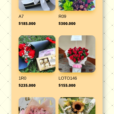
A7
R09
$
185.000
$
300.000
1R0
LOTO146
$
235.000
$
155.000