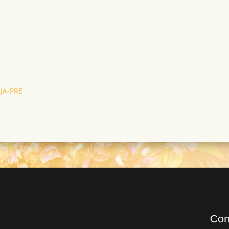
JA-PRE
Con