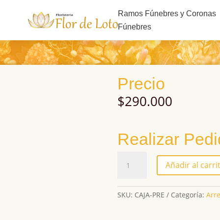
s
Ramos Fúnebres y Coronas
Fúnebres
Precio
$
290.000
Realizar Ped
CAJA-
Añadir al carri
PRE
cantidad
SKU:
CAJA-PRE
Categoría:
Arr