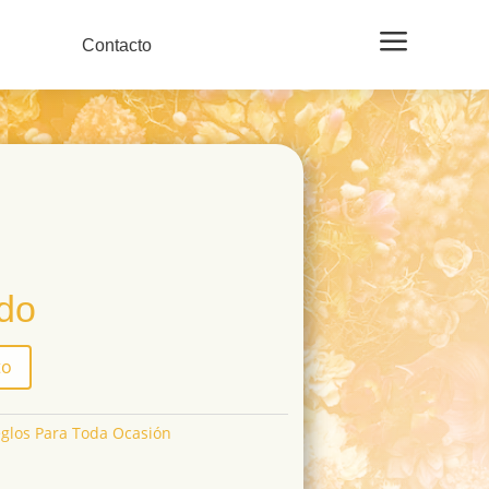
a
Contacto
ido
to
eglos Para Toda Ocasión