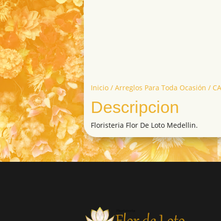
Inicio
/
Arreglos Para Toda Ocasión
/ CA
Descripcion
Floristeria Flor De Loto Medellin.