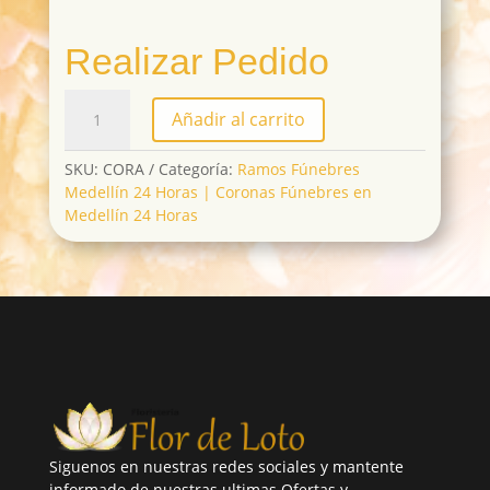
Realizar Pedido
CORA
Añadir al carrito
cantidad
SKU:
CORA
Categoría:
Ramos Fúnebres
Medellín 24 Horas | Coronas Fúnebres en
Medellín 24 Horas
Siguenos en nuestras redes sociales y mantente
informado de nuestras ultimas Ofertas y