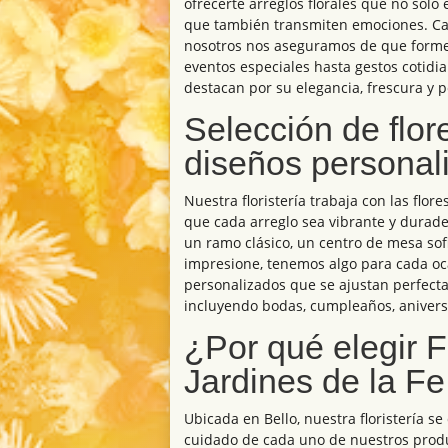
ofrecerte arreglos florales que no solo
que también transmiten emociones. Cada
nosotros nos aseguramos de que forme 
eventos especiales hasta gestos cotidia
destacan por su elegancia, frescura y p
Selección de flor
diseños personal
Nuestra floristería trabaja con las flor
que cada arreglo sea vibrante y durad
un ramo clásico, un centro de mesa sof
impresione, tenemos algo para cada o
personalizados que se ajustan perfect
incluyendo bodas, cumpleaños, aniversa
¿Por qué elegir Fl
Jardines de la Fe
Ubicada en Bello, nuestra floristería se
cuidado de cada uno de nuestros prod