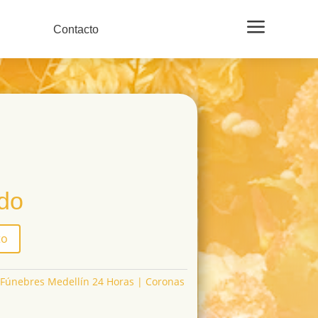
a
Contacto
ido
to
Fúnebres Medellín 24 Horas | Coronas
s