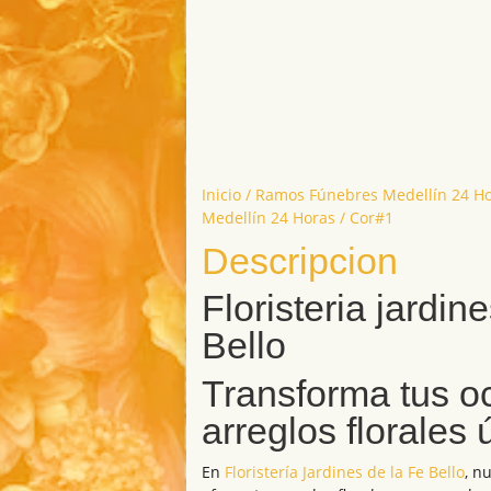
Inicio
/
Ramos Fúnebres Medellín 24 Ho
Medellín 24 Horas
/ Cor#1
Descripcion
Floristeria jardine
Bello
Transforma tus o
arreglos florales 
En
Floristería Jardines de la Fe Bello
, n