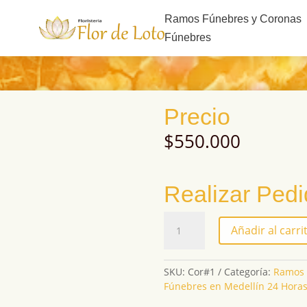
s
Ramos Fúnebres y Coronas
Fúnebres
Precio
$
550.000
Realizar Ped
Cor#1
Añadir al carri
cantidad
SKU:
Cor#1
Categoría:
Ramos 
Fúnebres en Medellín 24 Hora