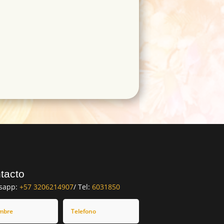
tacto
sapp:
+57 3206214907
/ Tel:
6031850