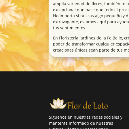
amplia variedad de flores, también te 
excepcional que hace que todo el proce
No importa si buscas algo pequeño y di
extravagante, estamos aquí para ayuda
tus sentimientos.
En Floristería Jardines de la Fe Bello, c
poder de transformar cualquier espaci
creaciones únicas sean parte de tus m
Siguenos en nuestras redes sociales y
mantente informado de nuestras