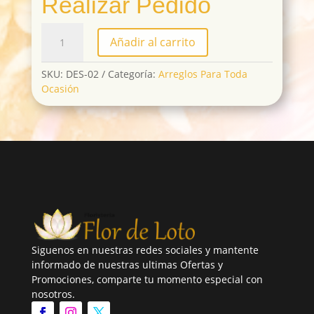
Realizar Pedido
DES-
Añadir al carrito
02
cantidad
SKU:
DES-02
Categoría:
Arreglos Para Toda
Ocasión
Siguenos en nuestras redes sociales y mantente
informado de nuestras ultimas Ofertas y
Promociones, comparte tu momento especial con
nosotros.