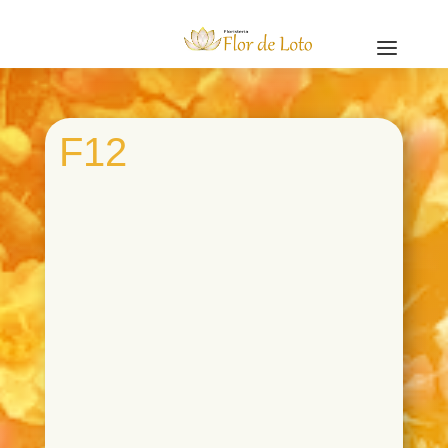
a
F12