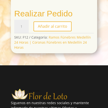
Realizar Pedido
F12
Añadir al carrito
cantidad
SKU:
F12
Categoría:
Ramos Fúnebres Medellín
24 Horas | Coronas Fúnebres en Medellín 24
Horas
Siguenos en nuestras redes sociales y mantente
informado de nuestras ultimas Ofertas y