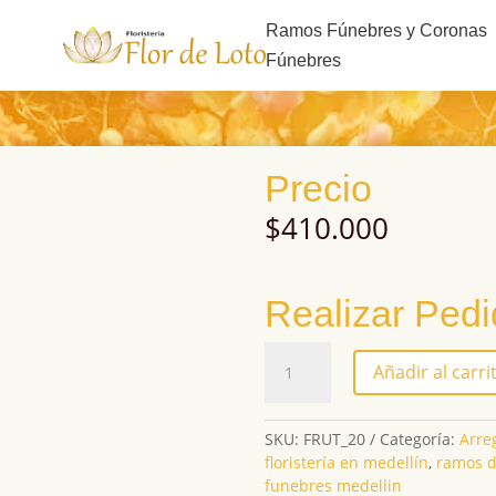
s
Ramos Fúnebres y Coronas
Fúnebres
Precio
$
410.000
Realizar Ped
FRUT_20
Añadir al carri
cantidad
SKU:
FRUT_20
Categoría:
Arre
floristería en medellín
,
ramos d
funebres medellin