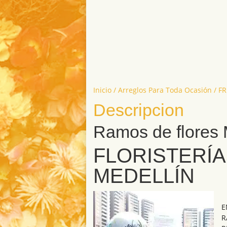
Inicio
/
Arreglos Para Toda Ocasión
/ F
Descripcion
Ramos de flores 
FLORISTERÍA
MEDELLÍN
E
R