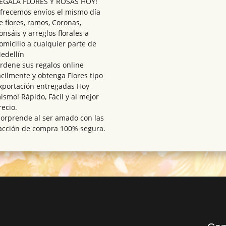
EGALA FLORES Y ROSAS HOY!
frecemos envíos el mismo día
e flores, ramos, Coronas,
onsáis y arreglos florales a
omicilio a cualquier parte de
edellín
rdene sus regalos online
ácilmente y obtenga Flores tipo
xportación entregadas Hoy
ismo! Rápido, Fácil y al mejor
recio.
Sorprende al ser amado con las
nsacción de compra 100% segura.