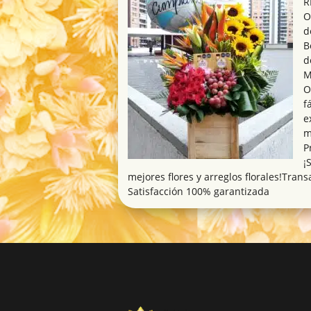
R
O
d
B
d
M
O
f
e
m
P
¡
mejores flores y arreglos florales!Tra
Satisfacción 100% garantizada