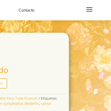
a
Contacto
ido
to
glos Para Toda Ocasión
Etiquetas:
e cumpleaños Medellín
,
ramos