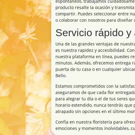
espontáneos, trabajamos cuidadosamen
producto resalte la ocasión y transmit
compartir. Puedes seleccionar entre n
o colaborar con nosotros para diseñar 
Servicio rápido y
Una de las grandes ventajas de nuestr
es nuestra rapidez y accesibilidad. Con
nuestra plataforma en línea, puedes re
minutos. Además, ofrecemos entrega r
puerta de tu casa o en cualquier ubica
Bello.
Estamos comprometidos con la satisfacc
aseguramos de que cada flor entregada 
para alegrar tu día o el de tus seres q
horario extendido, nunca tendrás que
atrapado sin opciones en el último mo
Confía en nuestra floristería para ofre
emociones y momentos inolvidables, cua