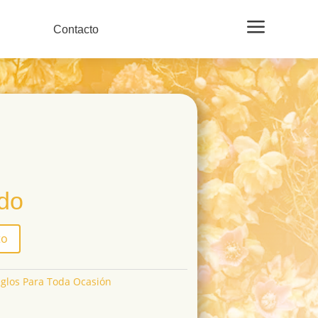
a
Contacto
ido
to
eglos Para Toda Ocasión