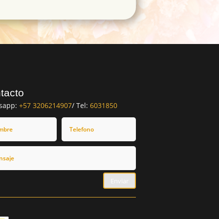
tacto
sapp:
+57 3206214907
/ Tel:
6031850
Enviar