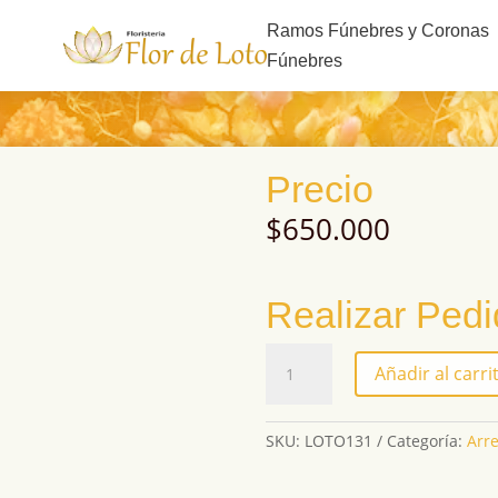
s
Ramos Fúnebres y Coronas
Fúnebres
Precio
$
650.000
Realizar Ped
LOTO131
Añadir al carri
cantidad
SKU:
LOTO131
Categoría:
Arr