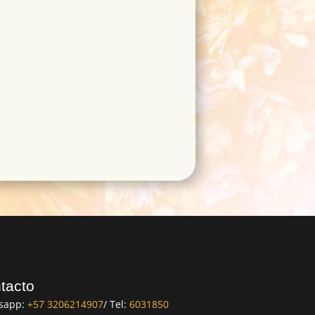
tacto
sapp:
+57 3206214907
/ Tel:
6031850