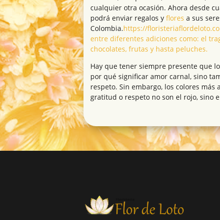
cualquier otra ocasión. Ahora desde c
podrá enviar regalos y
flores
a sus sere
Colombia.
https://floristeriaflordeloto
entre diferentes adiciones como: el tra
chocolates, frutas y hasta peluches.
Hay que tener siempre presente que lo
por qué significar amor carnal, sino ta
respeto. Sin embargo, los colores más
gratitud o respeto no son el rojo, sino e