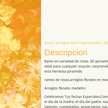
Inicio
/
Arreglos Para Toda Ocasión
/ R
Descripcion
Ramo en variedad de rosas ,50 aprox
ideal para cualquier ocasión, sorprend
esta hermosa piramide.
ramos de rosas,arreglos florales en me
Arreglos florales medellin
Celebramos Tus fechas Especiales,Como 
el día de la madre, el día del padre, na
Valentin, cumpleaños, aniversarios, na