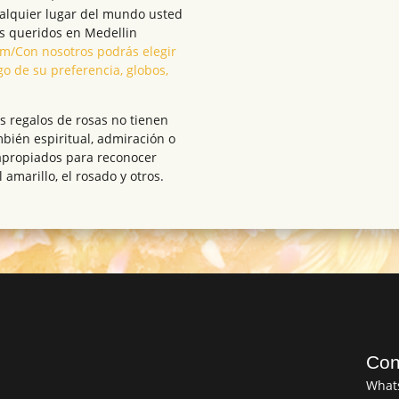
ualquier lugar del mundo usted
s queridos en Medellin
.com/Con nosotros podrás elegir
go de su preferencia, globos,
s regalos de rosas no tienen
mbién espiritual, admiración o
 apropiados para reconocer
l amarillo, el rosado y otros.
Con
What