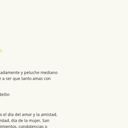
25
imadamente y peluche mediano
e a ser que tanto amas con
dellin
el día del amor y la amistad,
vidad, día de la mujer, San
cimientos, condolencias o