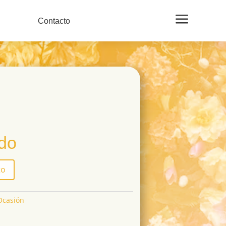
a
Contacto
ido
to
Ocasión