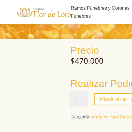
s
Ramos Fúnebres y Coronas
Fúnebres
Precio
$
470.000
Realizar Ped
R25
Añadir al carri
cantidad
Categoría:
Arreglos Para Toda 