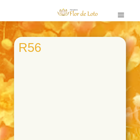
a
R56