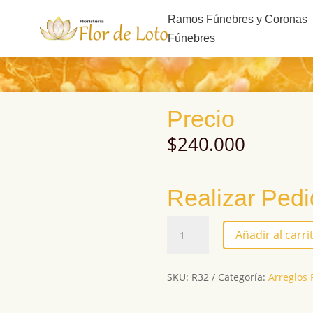
s
Ramos Fúnebres y Coronas
Fúnebres
Precio
$
240.000
Realizar Ped
R32
Añadir al carri
cantidad
SKU:
R32
Categoría:
Arreglos 