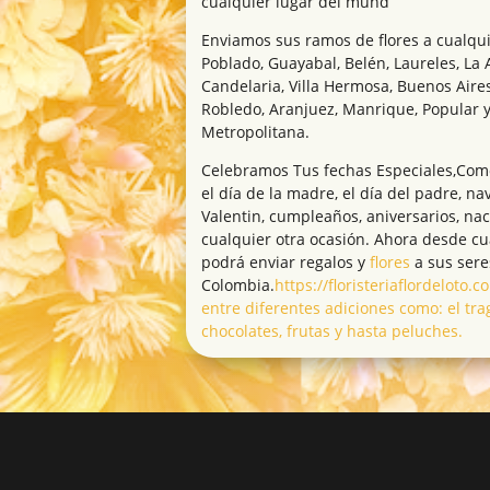
cualquier lugar del mund
Enviamos sus ramos de flores a cualqui
Poblado, Guayabal, Belén, Laureles, La 
Candelaria, Villa Hermosa, Buenos Aires
Robledo, Aranjuez, Manrique, Popular y
Metropolitana.
Celebramos Tus fechas Especiales,Como 
el día de la madre, el día del padre, na
Valentin, cumpleaños, aniversarios, na
cualquier otra ocasión. Ahora desde c
podrá enviar regalos y
flores
a sus sere
Colombia.
https://floristeriaflordeloto
entre diferentes adiciones como: el tra
chocolates, frutas y hasta peluches.