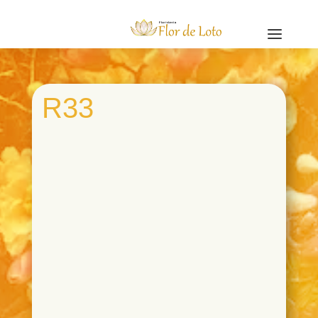
a
R33