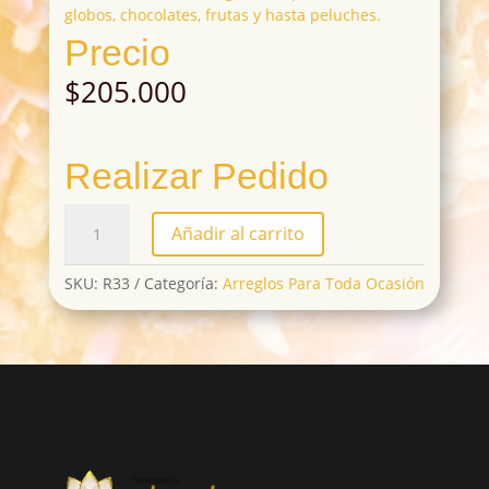
globos, chocolates, frutas y hasta peluches.
Precio
$
205.000
Realizar Pedido
R33
Añadir al carrito
cantidad
SKU:
R33
Categoría:
Arreglos Para Toda Ocasión