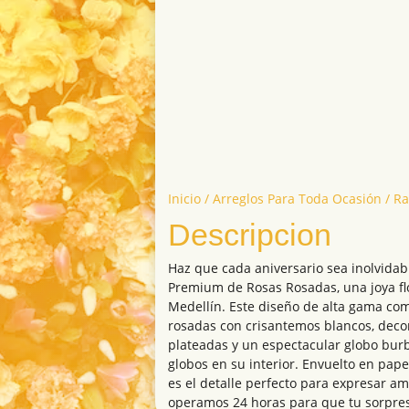
Inicio
/
Arreglos Para Toda Ocasión
/ Ra
Descripcion
Haz que cada aniversario sea inolvida
Premium de Rosas Rosadas, una joya flo
Medellín. Este diseño de alta gama com
rosadas con crisantemos blancos, dec
plateadas y un espectacular globo bur
globos en su interior. Envuelto en pape
es el detalle perfecto para expresar a
operamos 24 horas para que tu sorpre