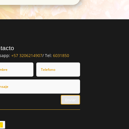
tacto
sapp:
+57 3206214907
/ Tel:
6031850
Enviar