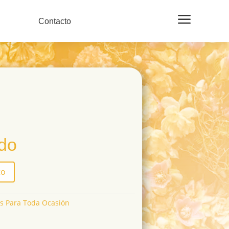
a
Contacto
ido
to
os Para Toda Ocasión