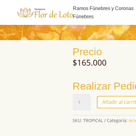
s
Ramos Fúnebres y Coronas
Fúnebres
Precio
$
165.000
Realizar Ped
TROPICAL
Añadir al carri
cantidad
SKU:
TROPICAL
Categoría:
Arr