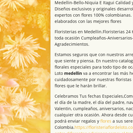
Medellin-Bello-Niquia E Itagui Calidad y
Diseños exclusivos y originales desarr
expertos con flores 100% colombianas.
elaborados con las mejores flores
Floristerias en Medellin.Floristerias 2
toda ocasión Cumpleaños-Aniversarios
Agradecimientos.
Estamos seguros que con nuestros arreg
que siente y piensa. En nuestro catalo
florales especiales para todo tipo de oca
Loto
medellin
va a encontrar las más h
cuidadosamente por nuestras floristas
flores que le harán brillar.
Celebramos Tus fechas Especiales,Como 
el día de la madre, el día del padre, na
Valentin, cumpleaños, aniversarios, na
cualquier otra ocasión. Ahora desde c
podrá enviar regalos y
flores
a sus sere
Colombia.
https://floristeriaflordeloto