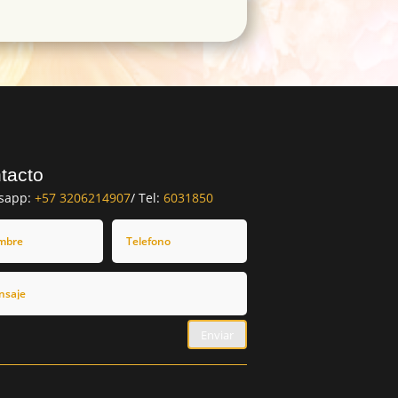
tacto
sapp:
+57 3206214907
/ Tel:
6031850
Enviar