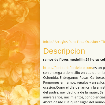
Inicio
/
Arreglos Para Toda Ocasión
/ T
Descripcion
ramos de flores medelllin 24 horas c
https://floristeriaflordeloto.com/
es un p
con entrega a domicilio en cualquier l
Colombia. Entregamos Rosas, Gerberas, 
Pompones en ramos, regalos y arreglos 
ocasión.Como el día del amor y la amist
del padre, navidad, día de la mujer, Sa
aniversarios, nacimientos, condolencias
Ahora desde cualquier lugar del mund