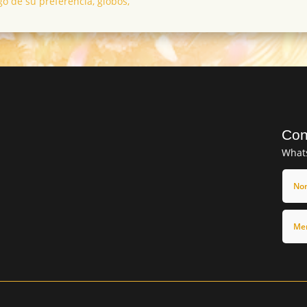
go de su preferencia, globos,
Con
What