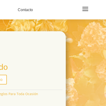
a
Contacto
ido
to
eglos Para Toda Ocasión