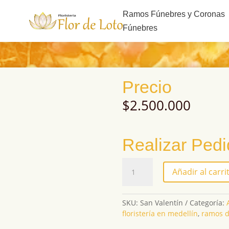
s
Ramos Fúnebres y Coronas
Fúnebres
Precio
$
2.500.000
Realizar Ped
San
Añadir al carri
Valentín
cantidad
SKU:
San Valentín
Categoría:
floristería en medellín
,
ramos d