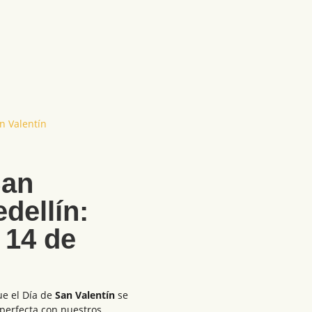
n Valentín
San
dellín:
 14 de
ue el Día de
San Valentín
se
 perfecta con nuestros