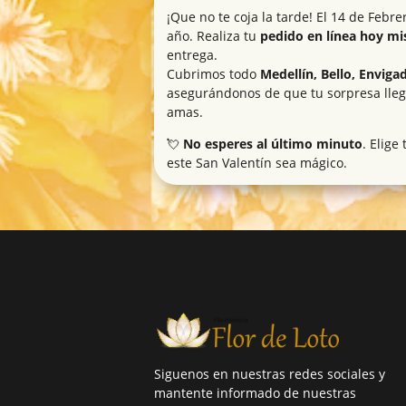
¡Que no te coja la tarde! El 14 de Febr
año. Realiza tu
pedido en línea hoy m
entrega.
Cubrimos todo
Medellín, Bello, Enviga
asegurándonos de que tu sorpresa lle
amas.
💘
No esperes al último minuto
. Elige
este San Valentín sea mágico.
Siguenos en nuestras redes sociales y
mantente informado de nuestras