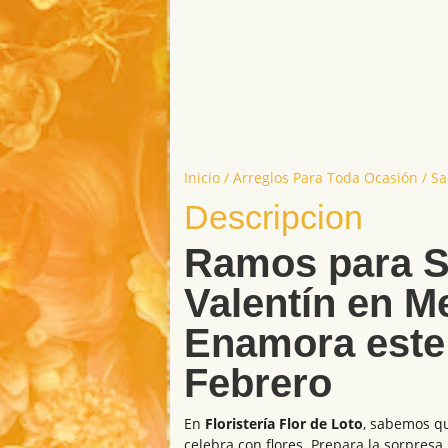
Inicio
/
Arreglos Para Toda Ocasión
/ Sa
Descripcion
Ramos para 
Valentín en Me
Enamora este
Febrero
En
Floristería Flor de Loto
, sabemos q
celebra con flores. Prepara la sorpresa