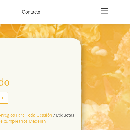
a
Contacto
ido
to
Arreglos Para Toda Ocasión
Etiquetas:
e cumpleaños Medellín