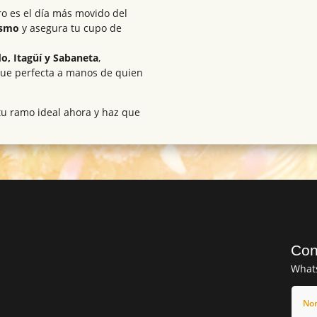
ero es el día más movido del
ismo
y asegura tu cupo de
do, Itagüí y Sabaneta
,
gue perfecta a manos de quien
 tu ramo ideal ahora y haz que
Con
What