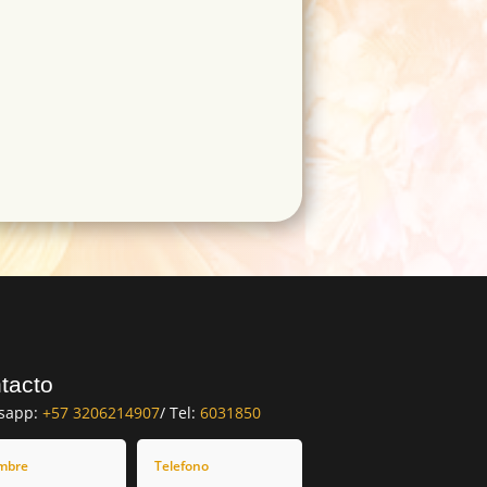
tacto
sapp:
+57 3206214907
/ Tel:
6031850