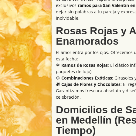
exclusivos
ramos para San Valentín en
dejar sin palabras a tu pareja y expre
inolvidable.
​Rosas Rojas y A
Enamorados
El amor entra por los ojos. Ofrecemos 
esta fecha:
​🌹
Ramos de Rosas Rojas
: El clásico i
paquetes de lujo).
​🌻
Combinaciones Exóticas
: Girasoles 
​🎁
Cajas de Flores y Chocolates
: El re
Garantizamos frescura absoluta y dise
celebración.
Domicilios de S
en Medellín (Re
Tiempo)