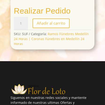
Realizar Pedido
SUF
Añadir al carrito
cantidad
SKU:
SUF
Categoría:
Ramos Fúnebres Medellín
24 Horas | Coronas Fúnebres en Medellín 24
Horas
Siguenos en nuestras redes sociales y mantente
informado de nuestras ultimas Ofertas y