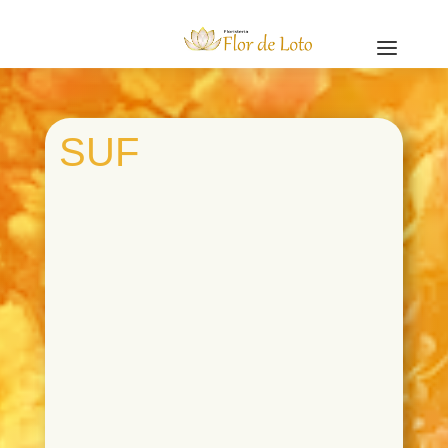
a
SUF