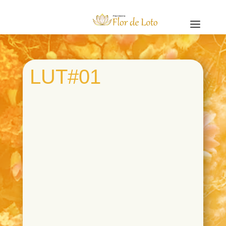
a
LUT#01