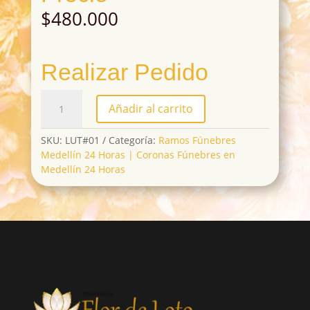
$
480.000
Realizar Pedido
LUT#01
Añadir al carrito
cantidad
SKU:
LUT#01
Categoría:
Ramos Fúnebres
Medellín 24 Horas | Coronas Fúnebres en
Medellín 24 Horas